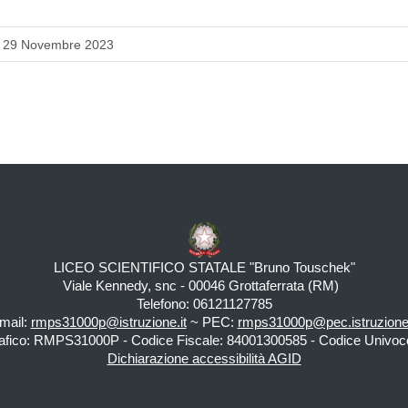
a: 29 Novembre 2023
LICEO SCIENTIFICO STATALE "Bruno Touschek"
Viale Kennedy, snc - 00046 Grottaferrata (RM)
Telefono: 06121127785
mail:
rmps31000p@istruzione.it
~ PEC:
rmps31000p@pec.istruzione.
fico: RMPS31000P - Codice Fiscale: 84001300585 - Codice Univoco
Dichiarazione accessibilità AGID