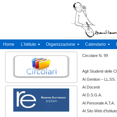
Liceo Scientifico Statale B
Menu principale
Home
L'Istituto
Organizzazione
Calendario
Circolare
Agli Studenti delle 
Ai Genitori – LL.SS.
Ai Docenti
Al D.S.G.A.
Al Personale A.T.A.
Al Sito Web d’Istitut