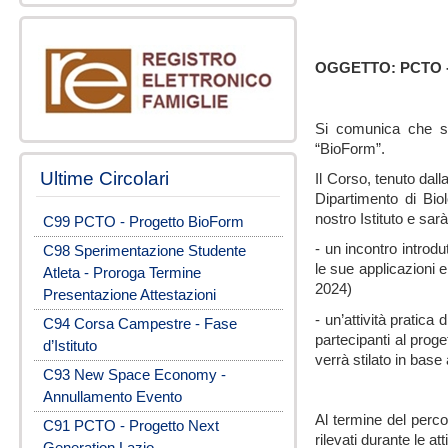
OGGETTO: PCTO -
Si comunica che son
“BioForm”.
Ultime Circolari
Il Corso, tenuto dal
Dipartimento di Bio
nostro Istituto e sarà
C99 PCTO - Progetto BioForm
- un incontro introd
C98 Sperimentazione Studente
le sue applicazioni e
Atleta - Proroga Termine
2024)
Presentazione Attestazioni
- un’attività pratica
C94 Corsa Campestre - Fase
partecipanti al proge
d’Istituto
verrà stilato in base
C93 New Space Economy -
Annullamento Evento
Al termine del perco
C91 PCTO - Progetto Next
rilevati durante le att
Generation Lazio