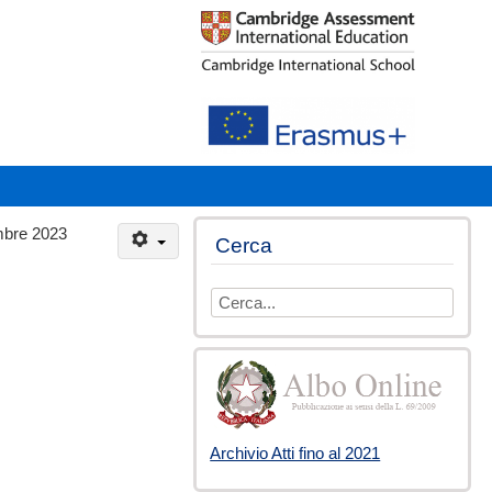
 2023
Cerca
digita
il
testo
da
cercare
Archivio Atti fino al 2021