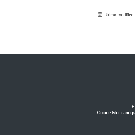
Ultima modific
Piè di pagina
E
Codice Meccanogra