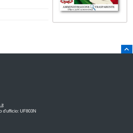
Salt
it
 d'ufficio: UF803N