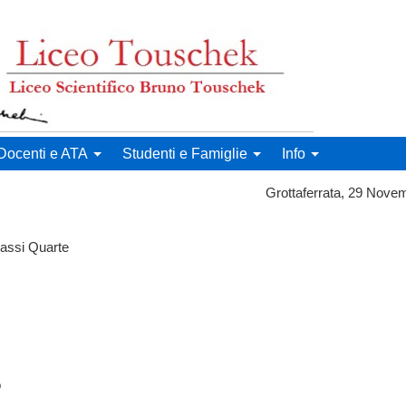
runo Touschek
Docenti e ATA
Studenti e Famiglie
Info
 N. 99 Grottaferrata, 29 Novembre
Classi Quarte
o