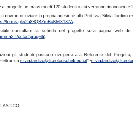
 al progetto un massimo di 120 studenti a cui verranno riconosciute 2
ati dovranno inviare la propria adesione alla Prof.ssa Silvia Tardivo
e
ps://forms.gle/2a89QBZmBuKMX137A
.
ibile consultare la scheda del progetto sulla pagina web de
iroma2.it/pcto/#progetti
).
azioni gli studenti possono rivolgersi alla Referente del Progetto,
 elettronica
silvia.tardivo@liceotouschek.edu.it
">
silvia.tardivo@liceot
OLASTICO