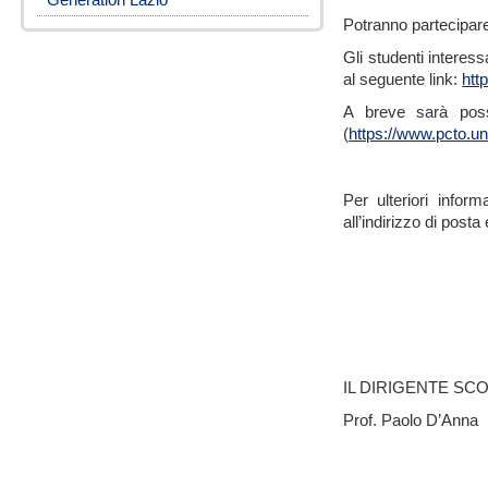
Potranno partecipare
Gli studenti interess
al seguente link:
htt
A breve sarà poss
(
https://www.pcto.un
Per ulteriori inform
all’indirizzo di posta
IL DIRIGENTE SC
Prof. Paolo D’Anna