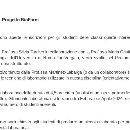
 Progetto BioForm
o aperte le iscrizioni per gli studenti delle classi quarte inter
la Prof.ssa Silvia Tardivo in collaborazione con la Prof.ssa Maria Cris
logia dell’Università di Roma Tor Vergata, verrà svolto nel Pentame
 così strutturato:
uttivo tenuto dalla Prof.ssa Martinez-Labarga (o da un collaboratore) s
 le tecniche di laboratorio utilizzate in questa disciplina (orientativa
 di laboratorio della durata di 4,5 ore circa (analisi di un locus polimo
tto). Gli incontri laboratoriali si terranno tra Febbraio e Aprile 2024,
 al numero di studenti aderenti.
rso sarà chiesto agli studenti di produrre un piccolo elaborato per pre
ività laboratoriali.