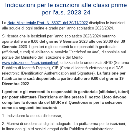
Indicazioni per le iscrizioni alle classi prime
per l'a.s. 2023-24
La
Nota Ministeriale Prot. N. 33071 del 30/11/2022
disciplina le iscrizioni
alle scuole di ogni ordine e grado per l'anno scolastico 2023/2024.
Si ricorda che le iscrizioni per l'anno scolastico 2023/2024 saranno
aperte
dalle ore 8:00 del giorno 9 Gennaio 2023 alle ore 20:00 del 30
Gennaio 2023
. I genitori e gli esercenti la responsabilità genitoriale
(affidatari, tutori) si abilitano al servizio “
Iscrizioni on line
”, disponibile sul
portale del Ministero dell’Istruzione e del Merito
www.istruzione.it/iscrizionionline/
, utilizzando le credenziali SPID (Sistema
Pubblico di Identità Digitale), CIE (Carta di identità elettronica) o eIDAS
(electronic IDentification Authentication and Signature).
La funzione per
l’abilitazione sarà disponibile a partire dalle ore 9:00 del giorno 19
Dicembre 2022
.
I genitori e gli esercenti la responsabilità genitoriale (affidatari, tutori)
per poter effettuare l'iscrizione online presso il nostro Liceo devono
compilare la domanda del MIUR e il Questionario per la selezione
come da seguenti indicazioni:
1. Individuare la scuola d'interesse;
2. Munirsi di credenziali digitali adeguate. La piattaforma per le iscrizioni,
in linea con gli altri servizi erogati dalla Pubblica Amministrazione,