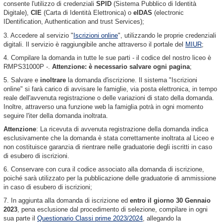
consente l'utilizzo di credenziali
SPID
(Sistema Pubblico di Identità
Digitale),
CIE
(Carta di Identità Elettronica) o
eIDAS
(electronic
IDentification, Authentication and trust Services);
3. Accedere al servizio "
Iscrizioni online
", utilizzando le proprie credenziali
digitali. Il servizio è raggiungibile anche attraverso il portale del
MIUR
;
4. Compilare la domanda in tutte le sue parti - il codice del nostro liceo è
RMPS31000P -.
Attenzione: è necessario salvare ogni pagina
;
5. Salvare e
inoltrare
la domanda d'iscrizione. Il sistema "Iscrizioni
online" si farà carico di avvisare le famiglie, via posta elettronica, in tempo
reale dell'avvenuta registrazione o delle variazioni di stato della domanda.
Inoltre, attraverso una funzione web la famiglia potrà in ogni momento
seguire l'iter della domanda inoltrata.
Attenzione
: La ricevuta di avvenuta registrazione della domanda indica
esclusivamente che la domanda è stata correttamente inoltrata al Liceo e
non costituisce garanzia di rientrare nelle graduatorie degli iscritti in caso
di esubero di iscrizioni.
6. Conservare con cura il codice associato alla domanda di iscrizione,
poiché sarà utilizzato per la pubblicazione delle graduatorie di ammissione
in caso di esubero di iscrizioni;
7. In aggiunta alla domanda di iscrizione ed
entro il giorno 30 Gennaio
2023
, pena esclusione dal procedimento di selezione, compilare in ogni
sua parte il
Questionario Classi prime 2023/2024
, allegando la