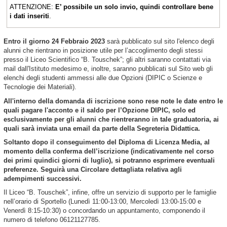
ATTENZIONE:
E’ possibile un solo invio, quindi controllare bene
i dati inseriti
.
Entro il giorno
24 Febbraio 2023
sarà pubblicato sul sito l'elenco degli
alunni che rientrano in posizione utile per l’accoglimento degli stessi
presso il Liceo Scientifico “B. Touschek”; gli altri saranno contattati via
mail dall'Istituto medesimo e, inoltre, saranno pubblicati sul Sito web gli
elenchi degli studenti ammessi alle due Opzioni (DIPIC o Scienze e
Tecnologie dei Materiali).
All'interno della domanda di iscrizione sono rese note le date entro le
quali pagare l'acconto e il saldo per l’Opzione DIPIC, solo ed
esclusivamente per gli alunni che rientreranno in tale graduatoria, ai
quali sarà inviata una email da parte della Segreteria Didattica.
Soltanto dopo il conseguimento del Diploma di Licenza Media, al
momento della conferma dell’iscrizione (indicativamente nel corso
dei primi quindici giorni di luglio), si potranno esprimere eventuali
preferenze. Seguirà una Circolare dettagliata relativa agli
adempimenti successivi.
Il Liceo “B. Touschek”, infine, offre un servizio di supporto per le famiglie
nell’orario di Sportello (Lunedì 11:00-13:00, Mercoledì 13:00-15:00 e
Venerdì 8:15-10:30) o concordando un appuntamento, componendo il
numero di telefono 06121127785.