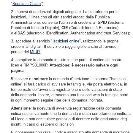
"
Scuola in Chiaro
");
2. munirsi di credenziali digitali adeguate. La piattaforma per le
iscrizioni, il linea con gli altri servizi erogati dalla Pubblica
Amministrazione, consente l'utilizzo di credenziali
SPID
(Sistema
Pubblico di Identità Digitale),
CIE
(Carta di Identità Elettronica)
o
eIDAS
(electronic IDentification, Authentication and trust Services);
3. accedere al servizio "
Iscrizioni online
", utilizzando le proprie
credenziali digitali. Il servizio è raggiungibile anche attraverso il
portale del
MIUR
;
4. compilare la domanda in tutte le sue parti - il codice del nostro
liceo è RMPS31000P.
Attenzione: è necessario salvare ogni
pagina
;
5. salvare e
inoltrare
la domanda d'iscrizione. Il sistema "Iscrizioni
online" si farà carico di avvisare le famiglie, via posta elettronica, in
tempo reale dell'avvenuta registrazione o delle variazioni di stato
della domanda. Inoltre, attraverso una funzione web la famiglia potrà
in ogni momento seguire l'iter della domanda inoltrata.
Attenzione
: la ricevuta di avvenuta registrazione della domanda
indica esclusivamente che la domanda è stata correttamente inoltrata
al Liceo e non costituisce garanzia di rientrare nelle graduatorie degli
iscritti in caso di esubero di iscrizioni.
6. conservare con cura il codice associato alla domanda di iscrizione,