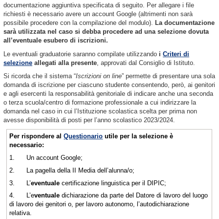
documentazione aggiuntiva specificata di seguito. Per allegare i file
richiesti è necessario avere un account Google (altrimenti non sarà
possibile procedere con la compilazione del modulo).
La documentazione
sarà utilizzata nel caso si debba procedere ad una selezione dovuta
all’eventuale esubero di iscrizioni.
Le eventuali graduatorie saranno compilate utilizzando
i
Criteri di
selezione
allegati alla presente
, approvati dal Consiglio di Istituto.
Si ricorda che il sistema “
Iscrizioni on line
” permette di presentare una sola
domanda di iscrizione per ciascuno studente consentendo, però, ai genitori
e agli esercenti la responsabilità genitoriale di indicare anche una seconda
o terza scuola/centro di formazione professionale a cui indirizzare la
domanda nel caso in cui l’Istituzione scolastica scelta per prima non
avesse disponibilità di posti per l’anno scolastico 2023/2024.
Per rispondere al
Questionario
utile per la selezione è
necessario:
1. Un account Google;
2. La pagella della II Media dell’alunna/o;
3. L’
eventuale
certificazione linguistica per il DIPIC;
4. L’e
ventuale
dichiarazione da parte del Datore di lavoro del luogo
di lavoro dei genitori o, per lavoro autonomo, l’autodichiarazione
relativa.