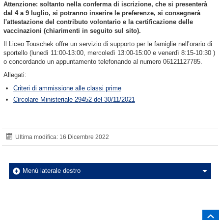
Attenzione: soltanto nella conferma di iscrizione, che si presenterà
dal 4 a 9 luglio, si potranno inserire le preferenze, si consegnerà
l'attestazione del contributo volontario e la certificazione delle
vaccinazioni (chiarimenti in seguito sul sito).
Il Liceo Touschek offre un servizio di supporto per le famiglie nell’orario di
sportello (lunedì 11:00-13:00, mercoledì 13:00-15:00 e venerdì 8:15-10:30 )
o concordando un appuntamento telefonando al numero 06121127785.
Allegati:
Criteri di ammissione alle classi prime
Circolare Ministeriale 29452 del 30/11/2021
Ultima modifica: 16 Dicembre 2022
Menù laterale destro
Salt