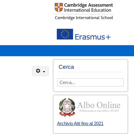
Cerca
digita
il
testo
da
cercare
Archivio Atti fino al 2021