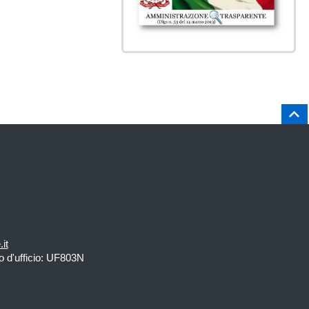
Salt
it
 d'ufficio: UF803N