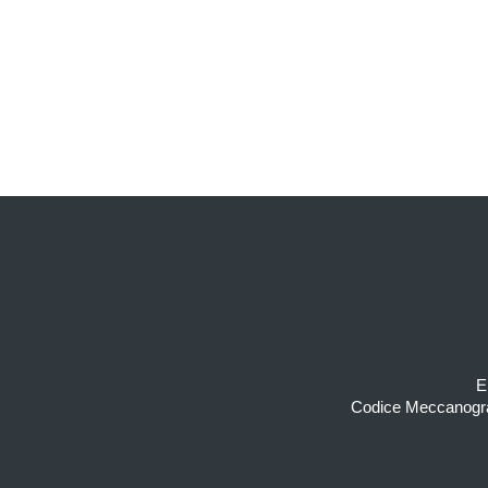
Piè di pagina
E
Codice Meccanogra