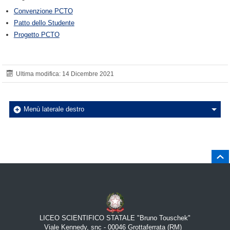
Convenzione PCTO
Patto dello Studente
Progetto PCTO
Ultima modifica: 14 Dicembre 2021
Menù laterale destro
Salt
Piè di pagina
LICEO SCIENTIFICO STATALE "Bruno Touschek"
Viale Kennedy, snc - 00046 Grottaferrata (RM)