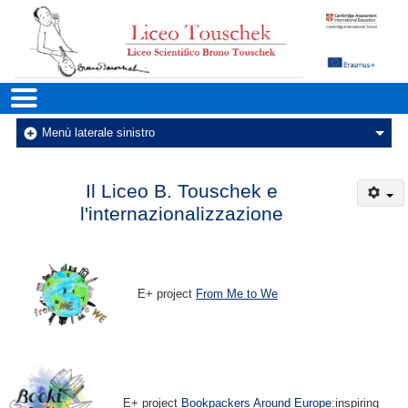
Liceo Scientifico Statale Bruno
Menu principale
Menu
Menù laterale sinistro
Il Liceo B. Touschek e
l'internazionalizzazione
E+ project
From Me to We
E+ project
Bookpackers Around Europe
:inspiring