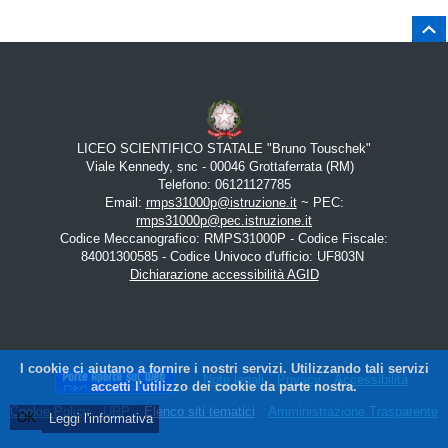
Salt
Piè di pagina
LICEO SCIENTIFICO STATALE "Bruno Touschek"
Viale Kennedy, snc - 00046 Grottaferrata (RM)
Telefono: 06121127785
Email:
rmps31000p@istruzione.it
~ PEC:
rmps31000p@pec.istruzione.it
Codice Meccanografico: RMPS31000P - Codice Fiscale:
84001300585 - Codice Univoco d'ufficio: UF803N
Dichiarazione accessibilità AGID
I cookie ci aiutano a fornire i nostri servizi. Utilizzando tali servizi
Note legali
Privacy
Accessibilità
accetti l'utilizzo dei cookie da parte nostra.
Cookie Policy
URP
Elenco siti tematici
Amministrazione Trasparente
OK
Leggi l'informativa